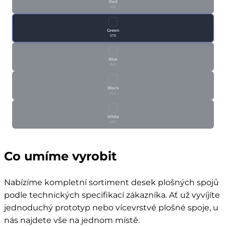
Red
RED
Green
STD
Blue
BLU
Black
BLK
White
WHT
Co umíme vyrobit
Nabízíme kompletní sortiment desek plošných spojů
podle technických specifikací zákazníka. Ať už vyvíjíte
jednoduchý prototyp nebo vícevrstvé plošné spoje, u
nás najdete vše na jednom místě.