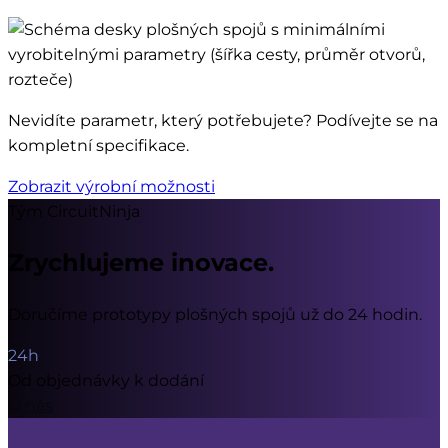
Nevidíte parametr, který potřebujete? Podívejte se na
kompletní specifikace.
Zobrazit výrobní možnosti
Tým CircuitNinja
Zrychlujeme inovace.
Doručíme prototypy plošných spojů už do 24 hodin.
24h
Od objednávky k dodání
O nás