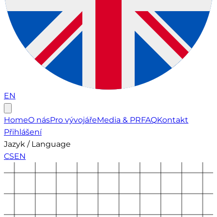
EN
Home
O nás
Pro vývojáře
Media & PR
FAQ
Kontakt
Přihlášení
Jazyk / Language
CS
EN